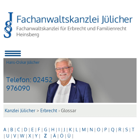
Hans-Oskar Jülicher
Telefon:
02452
976090
Kanzlei Jülicher
>
Erbrecht
›
Glossar
A
|
B
|
C
|
D
|
E
|
F
|
G
|
H
|
I
|
J
|
K
|
L
|
M
|
N
|
O
|
P
|
Q
|
R
|
S
|
T
|
U
|
V
|
W
|
X
|
Y
|
Z
|
Ä
|
Ö
|
Ü
|