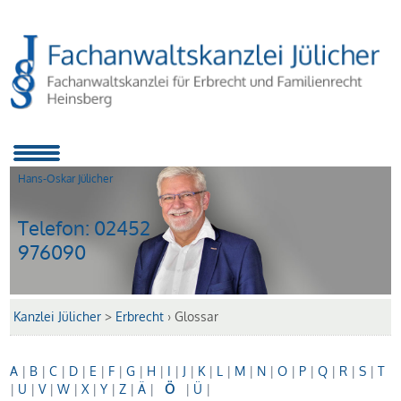
Hans-Oskar Jülicher
Telefon:
02452
976090
Kanzlei Jülicher
>
Erbrecht
›
Glossar
A
|
B
|
C
|
D
|
E
|
F
|
G
|
H
|
I
|
J
|
K
|
L
|
M
|
N
|
O
|
P
|
Q
|
R
|
S
|
T
|
U
|
V
|
W
|
X
|
Y
|
Z
|
Ä
|
Ö
|
Ü
|