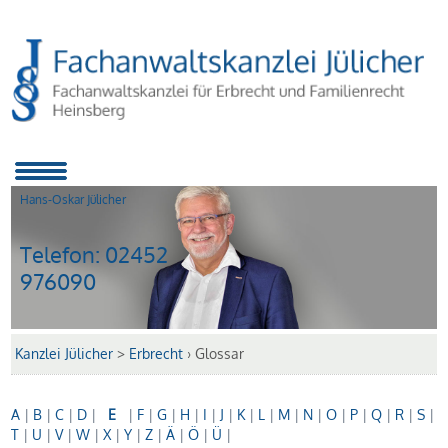
Hans-Oskar Jülicher
Telefon:
02452
976090
Kanzlei Jülicher
>
Erbrecht
›
Glossar
A
|
B
|
C
|
D
|
E
|
F
|
G
|
H
|
I
|
J
|
K
|
L
|
M
|
N
|
O
|
P
|
Q
|
R
|
S
|
T
|
U
|
V
|
W
|
X
|
Y
|
Z
|
Ä
|
Ö
|
Ü
|