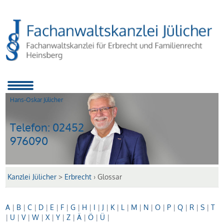
Hans-Oskar Jülicher
Telefon:
02452
976090
Kanzlei Jülicher
>
Erbrecht
›
Glossar
A
|
B
|
C
|
D
|
E
|
F
|
G
|
H
|
I
|
J
|
K
|
L
|
M
|
N
|
O
|
P
|
Q
|
R
|
S
|
T
|
U
|
V
|
W
|
X
|
Y
|
Z
|
Ä
|
Ö
|
Ü
|